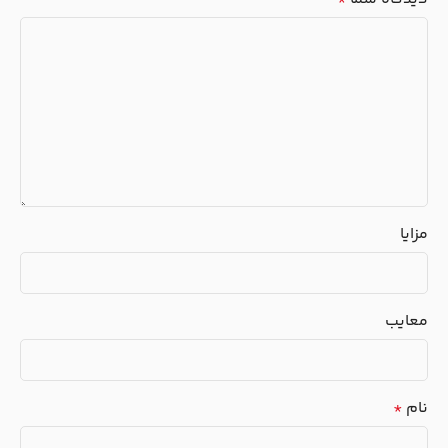
مزایا
معایب
نام
*