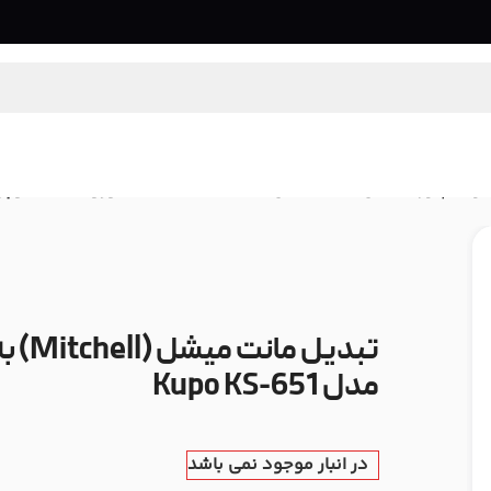
و آداپتور
/
تبدیل مانت میشل (Mitchell) به مانت یورو (Euro) کوپو مدل Kupo KS-651
مدل Kupo KS-651
در انبار موجود نمی باشد