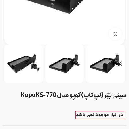
بزرگنمایی تصویر
سینی تِتِر (لپ تاپ) کوپو مدل Kupo KS-770
در انبار موجود نمی باشد