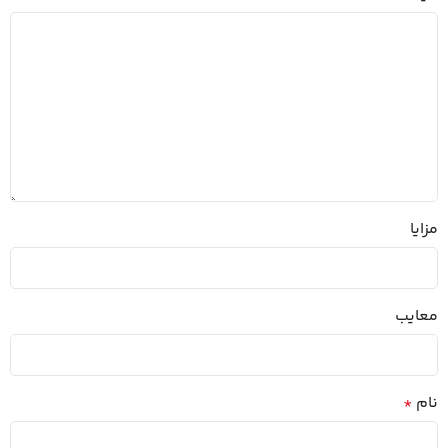
مزایا
معایب
نام
*