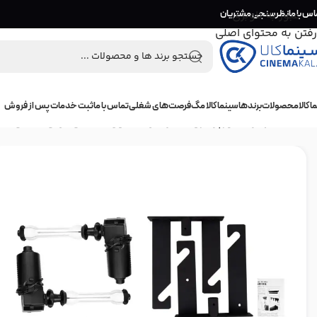
اس با ما
عبور به ناوبری
نظرسنجی مشتریان
رفتن به محتوای اصلی
 کالا
محصولات
برندها
سینما کالا مگ
فرصت‌های شغلی
تماس با ما
ثبت خدمات پس از فروش
خانه
/
تجهیزات نورپردازی
/
نگهدارنده فون عکاسی برقی 2 تایی با کنترل بیسیم نانلایت مدل Nanlite BE-2RS