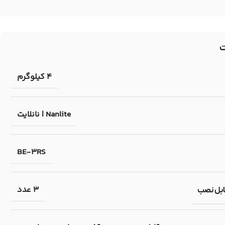
4 کیلوگرم
Nanlite | نانلایت
BE-3RS
3 عدد
ابل نصب