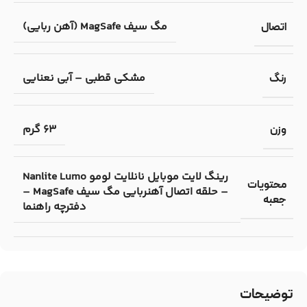
مگ سیف MagSafe (آهن ربایی)
اتصال
مشکی قطبی – آبی نعنایی
رنگ
63 گرم
وزن
رینگ لایت موبایل نانلایت لومو Nanlite Lumo
محتویات
– حلقه اتصال آهنربایی مگ سیف MagSafe –
جعبه
دفترچه راهنما
توضیحات