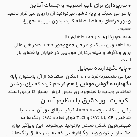
• نورپردازی برای لایو استریم و جلسات آنلاین
با طراحی سبک و پایه تاشو، می‌توانید آن را روی میز قرار دهید
و نور حرفه‌ای به فضا اضافه کنید، بدون نیاز به تجهیزات
حجیم.
• فیلم‌برداری در محیط‌های باز
به لطف وزن سبک و طراحی جمع‌وجور، lumo همراهی عالی
برای ولاگرها و فیلم‌برداران موبایلی در خیابان یا فضای باز
است.
• پایه نگهدارنده موبایل
طراحی منحصر‌به‌فرد lumo امکان استفاده از آن به‌عنوان
پایه
نگهدارنده گوشی موبایل
را هم فراهم کرده که برای نوشتن،
تماشای ویدیو یا فیلم‌برداری بدون لرزش بسیار کاربردی است.
کیفیت نور دقیق با تنظیم آسان
یکی از نکات برجسته lumo، کیفیت بالای نور آن است. با
شاخص CRI بالا (۹۷) و TLCI فوق‌العاده (۹۸)، رنگ‌ها به
طبیعی‌ترین شکل ممکن بازتولید می‌شوند. این ویژگی برای
عکاسان پرتره و ویدیوگرافرهایی که به رندر دقیق رنگ‌ها نیاز