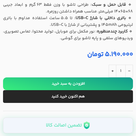
🔹
قابل حمل و سبک
: طراحی تاشو با وزن فقط 63 گرم و ابعاد جیبی
68×65×14 میلی‌متر، مناسب همراه داشتن روزمره.
🔹
باتری داخلی با شارژ USB-C
: تا 5.5 ساعت استفاده مداوم با باتری
لیتیومی 145mAh و پشتیبانی از شارژ با USB-C.
🔹
کاربرد چندمنظوره
: نور مکمل برای موبایل، تولید محتوا، تماس تصویری،
ویدیوهای سلفی و پایه تاشو برای گوشی.
5.190.000
تومان
+
-
افزودن به سبد خرید
هم اکنون خرید کنید
تضمین اصالت کالا