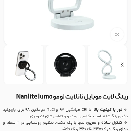
بزرگنمایی تصویر
رینگ لایت موبایل نانلایت لومو Nanlite lumo
🔹
نور با کیفیت بالا
: با CRI میانگین 97 و TLCI میانگین 98 برای بازتولید
دقیق رنگ‌ها مناسب عکاسی، ویدیو و تماس‌های تصویری.
🔹
کنترل ساده و سریع
: تنها با یک دکمه، تنظیم روشنایی در 3 سطح و
دمای رنگ در 3200K، 4300K و 5600K.