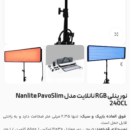
بزرگنمایی تصویر
نور پنلی RGB نانلایت مدل Nanlite PavoSlim
240CL
فوق العاده باریک و سبک:
تنها 2.35 میلی متر ضخامت دارد و به راحتی
قابل حمل است.
نورپردازی قدرتمند:
خروجی نور معادل 21030 لوکس ( 5600 کلوین / 1 متر