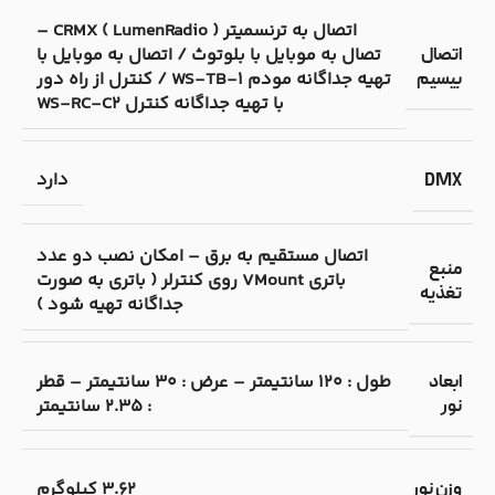
اتصال به ترنسمیتر CRMX ( LumenRadio ) –
تصال به موبایل با بلوتوث / اتصال به موبایل با
اتصال
تهیه جداگانه مودم WS-TB-1 / کنترل از راه دور
بیسیم
با تهیه جداگانه کنترل WS-RC-C2
دارد
DMX
اتصال مستقیم به برق – امکان نصب دو عدد
منبع
باتری VMount روی کنترلر ( باتری به صورت
تغذیه
جداگانه تهیه شود )
طول : 120 سانتیمتر – عرض : 30 سانتیمتر – قطر
ابعاد
: 2.35 سانتیمتر
نور
3.62 کیلوگرم
وزن نور