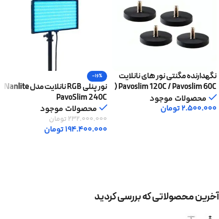
نگهدارنده مگنتی نور های نانلایت
-16%
Pavoslim 120C / Pavoslim 60C (
نور پنلی RGB نانلایت مدل Nanlite
پک 4 تایی )AS-MBA-1/4-SET
PavoSlim 240C
محصولات موجود
2.500.000
تومان
محصولات موجود
232.000.000
تومان
افزودن به سبد خرید
194.400.000
تومان
افزودن به سبد خرید
آخرین محصولاتی که بررسی کردید