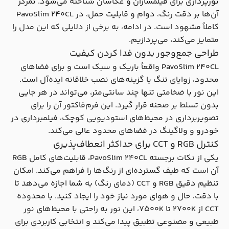
نورپردازی برای فیلمسازان و عکاسان شناخته می‌شود. تمرکز
آن‌ها بر دقت رنگ، دوام و قابلیت حمل، در PavoSlim 240CL
کاملاً مشهود است. در ادامه، به برخی از دلایلی که این مدل را
متمایز می‌کند، می‌پردازیم.
طراحی جمع‌وجور بدون فدا کردن کیفیت
PavoSlim 240CL واقعاً باریک و سبک است و برای فضاهای
محدود، زوایای تنگ یا گزینه‌های نصب خلاقانه ایده‌آل است.
این نور با ضخامتی تنها چند سانتی‌متر، می‌تواند در هر جایی
بدون تسلط بر صحنه قرار گیرد. این فرم‌فاکتور آن را برای
تصویربرداری در محیط‌های استودیویی کوچک، فیلمبرداری در
خودرو و ولاگینگ در فضاهای محدود عالی می‌کند.
کنترل RGB و CCT برای حداکثر انعطاف‌پذیری
یکی از نکات برجسته PavoSlim 240CL، قابلیت‌های کامل RGB
آن است که طیف گسترده‌ای از رنگ‌ها را فراهم می‌کند. امکان
تنظیم دقیق RGB و CCT (دمای رنگ) به شما اجازه می‌دهد تا
با دقت، حال و هوای مورد نیاز خود را ایجاد کنید. با محدوده
CCT از ۲۷۰۰K تا 7۵۰۰K، این نور به راحتی با محیط‌های نور
طبیعی و مصنوعی تطبیق پیدا می‌کند و انتخابی کاربردی برای