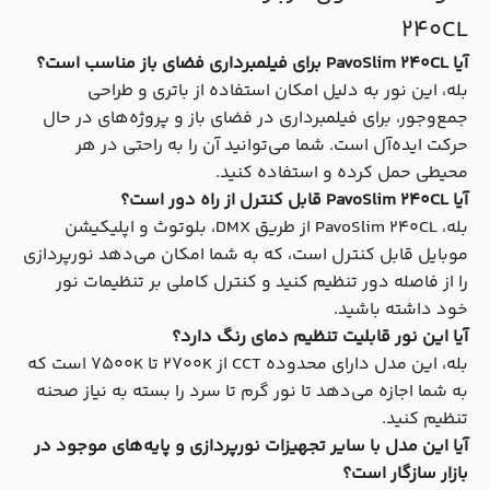
240CL
آیا PavoSlim 240CL برای فیلمبرداری فضای باز مناسب است؟
بله، این نور به دلیل امکان استفاده از باتری و طراحی
جمع‌وجور، برای فیلمبرداری در فضای باز و پروژه‌های در حال
حرکت ایده‌آل است. شما می‌توانید آن را به راحتی در هر
محیطی حمل کرده و استفاده کنید.
آیا PavoSlim 240CL قابل کنترل از راه دور است؟
بله، PavoSlim 240CL از طریق DMX، بلوتوث و اپلیکیشن
موبایل قابل کنترل است، که به شما امکان می‌دهد نورپردازی
را از فاصله دور تنظیم کنید و کنترل کاملی بر تنظیمات نور
خود داشته باشید.
آیا این نور قابلیت تنظیم دمای رنگ دارد؟
بله، این مدل دارای محدوده CCT از ۲۷۰۰K تا 7۵۰۰K است که
به شما اجازه می‌دهد تا نور گرم تا سرد را بسته به نیاز صحنه
تنظیم کنید.
آیا این مدل با سایر تجهیزات نورپردازی و پایه‌های موجود در
بازار سازگار است؟