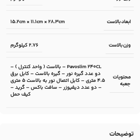
15.2cm × 11.1cm × 28.3cm
ابعاد بالاست
2.76 کیلوگرم
وزن بالاست
Pavoslim 240CL – بالاست ( واحد کنترل ) –
دو عدد گیره نور – گیره بالاست – کابل برق
محتویات
4.5 متری – کابل اتصال نور به بالاست 5 متری
جعبه
– دو عدد دیفیوزر – سافت باکس – گرید –
کیف حمل
توضیحات