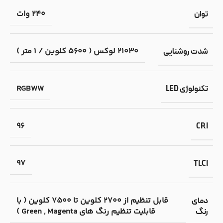
240 وات
توان
21030 لوکس ( 5600 کلوین / 1 متر )
شدت روشنایی
RGBWW
تکنولوژی LED
96
CRI
97
TLCI
قابل تنظیم از 2700 کلوین تا 7500 کلوین ( با
دمای
قابلیت تنظیم رنگ های Green , Magenta )
رنگ