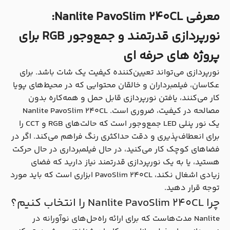
معرفی Nanlite PavoSlim 240CL:
نورپردازی قدرتمند و جمع‌وجور RGB برای
پروژه های حرفه ای
نورپردازی می‌تواند تعیین‌کننده کیفیت یک شات باشد. برای
عکاسان، فیلمبرداران و خالقان محتوایی که در محیط‌های پویا
کار می‌کنند، یافتن نورپردازی قابل حمل و همه‌کاره بدون
مصالحه در کیفیت، ضروری است. Nanlite PavoSlim 240CL
یک نور پنلی LED جمع‌وجور است که حالت‌های RGB و CCT را
برای انعطاف‌پذیری و دقت حداکثری رنگ فراهم می‌کند. اگر در
فضاهای کوچک کار می‌کنید، در حال فیلمبرداری در حال حرکت
هستید، یا به یک نورپردازی قدرتمند نیاز دارید که فضای
زیادی اشغال نکند، PavoSlim 240CL ابزاری است که باید مورد
توجه قرار دهید.
چرا Nanlite PavoSlim 240CL را انتخاب کنیم؟
Nanlite مدت‌هاست که برای ارائه راه‌حل‌های نوآورانه در