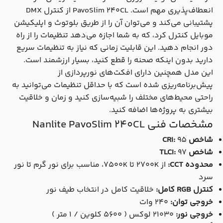
انعطاف‌پذیری مهم است. PavoSlim 240CL از کنترل DMX
پشتیبانی می‌کند و می‌توان آن را از طریق بلوتوث و اپلیکیشن
موبایل کنترل کرد، که به شما اجازه می‌دهد تنظیمات را از راه
دور انجام دهید. این قابلیت زمانی که نیاز به تنظیمات سریع
دارید بدون اینکه صحنه را قطع کنید، بسیار ارزشمند است.
این مدل همچنین دارای افکت‌های نورپردازی از
پیش‌برنامه‌ریزی شده است که با حداقل تنظیمات می‌توانید به
راحتی محیط‌های مختلف را شبیه‌سازی کنید و زمان و خلاقیت
بیشتری به پروژه‌ها اضافه کنید.
مشخصات فنی Nanlite PavoSlim 240CL
شاخص CRI:
۹۵
شاخص TLCI:
۹۷
محدوده CCT:
از ۲۷۰۰K تا 7۵۰۰K، مناسب برای نور گرم تا نور
سرد
کنترل RGB کامل:
خلاقیت کامل در انتخاب طیف نور
خروجی توان:
۲۴۰ وات
خروجی نور:
21030 لوکس ( 5600 کلوین / 1 متر )