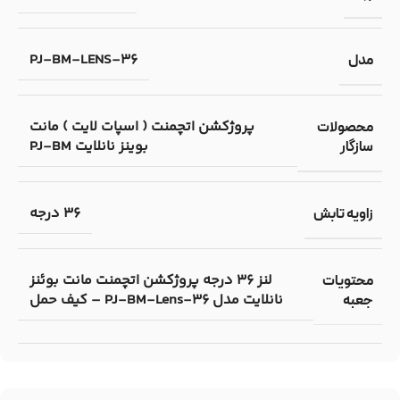
PJ-BM-LENS-36
مدل
پروژکشن اتچمنت ( اسپات لایت ) مانت
محصولات
بوینز نانلایت PJ-BM
سازگار
36 درجه
زاویه تابش
لنز 36 درجه پروژکشن اتچمنت مانت بوئنز
محتویات
نانلایت مدل PJ-BM-Lens-36 – کیف حمل
جعبه