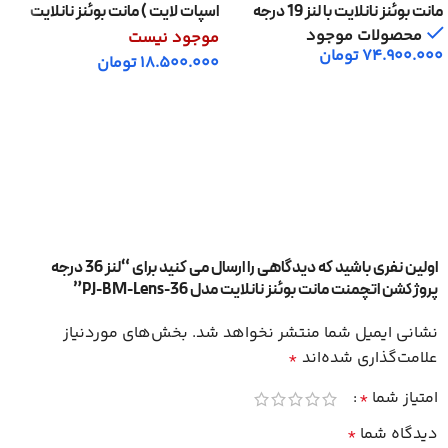
مانت بوئنز نانلایت با لنز 19 درجه
اسپات لایت ) مانت بوئنز نانلایت
مدل Nanlite PJ-BM-19
مدل PJ-BM-LENS-36
محصولات موجود
موجود نیست
74.900.000
تومان
18.500.000
تومان
افزودن به سبد خرید
اطلاعات بیشتر
اولین نفری باشید که دیدگاهی را ارسال می کنید برای “لنز 36 درجه
پروژکشن اتچمنت مانت بوئنز نانلایت مدل PJ-BM-Lens-36”
نشانی ایمیل شما منتشر نخواهد شد.
بخش‌های موردنیاز
علامت‌گذاری شده‌اند
*
امتیاز شما
*
دیدگاه شما
*