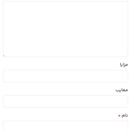
مزایا
معایب
نام
*