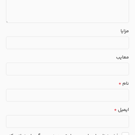
مزایا
معایب
نام
*
ایمیل
*