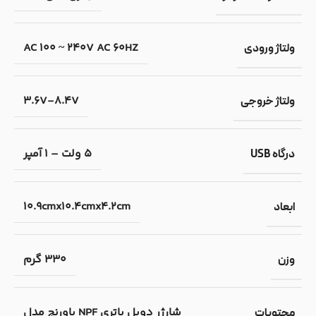
AC 100 ~ 240V AC 60HZ
ولتاژ ورودی
3.6V-8.4V
ولتاژ خروجی
5 ولت – 1 آمپر
درگاه USB
10.9cmx10.4cmx4.2cm
ابعاد
330 گرم
وزن
شارژر دوبل باتری NPF پاورنج مدل
محتویات