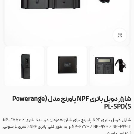
بزرگنمایی تصویر
شارژر دوبل باتری NPF پاورنج مدل (Powerange
PL-SPD(S
شارژر دوبل باتری NPF پاورنج برای شارژ همزمان دو عدد باتری NP-F550 /
NP-F770 / NP-970 / NP-F990T و به طور کلی باتری NPF ( سری L سونی
) مناسب است.