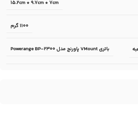
15.2cm * 9.7cm * 7cm
1100 گرم
باتری VMount پاورنج مدل Powerange BP-2300
به