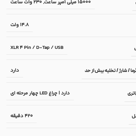
15000 میلی آمپر ساعت, 230 وات ساعت
14.8 ولت
XLR 4 Pin / D-Tap / USB
دارد
ما / شارژ / تخلیه بیش از حد
دارد | چراغ LED چهار مرحله ای
اتری
420 دقیقه
مل