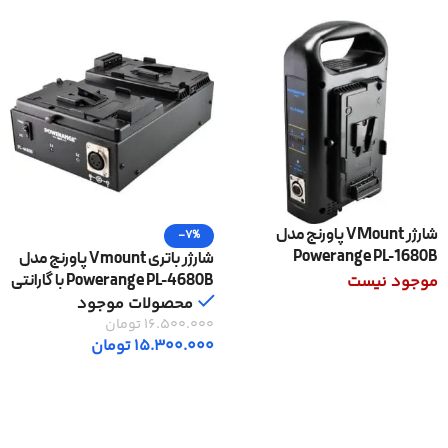
شارژر VMount پاورنج مدل
-7%
Powerange PL-1680B
شارژر باتری Vmount پاورنج مدل
Powerange PL-4680B با گارانتی
موجود نیست
اصلی
محصولات موجود
اطلاعات بیشتر
16.500.000
تومان
15.300.000
تومان
افزودن به سبد خرید