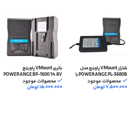
شارژر VMount پاورنج مدل
باتری VMount پاوررنج
POWERANGE PL-3680B با
POWERANGE BP-1600 14.8V
گارانتی اصلی
با گارانتی اصلی
محصولات موجود
محصولات موجود
7.500.000
تومان
15.000.000
تومان
افزودن به سبد خرید
افزودن به سبد خرید