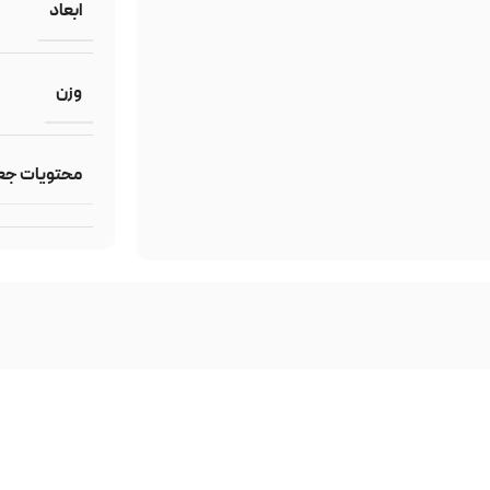
ابعاد
وزن
محتویات جع