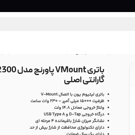
/
باتری VMount پاورنج مدل Powerange BP-2300 با گارانتی اصلی
گارانتی اصلی
باتری لیتیوم یون با اتصال V-Mount
ظرفیت 15000 میلی آمپر – 230 وات ساعت
ولتاژ خروجی معادل 14.8 ولت
درگاه خروجی D-Tap و USB Type A
نشانگر میزان شارژ باقیمانده 4 مرحله ای
دارای تکنولوژی محافظت از شارژ بیش از حد
دارای یک سال ضمانت