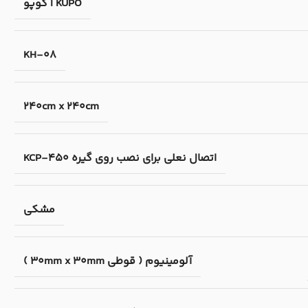
KUPO | کوپو
KH-08
240cm x 240cm
اتصال نعلی برای نصب روی گیره KCP-450
مشکی
آلومینیوم ( قوطی 30mm x 30mm )