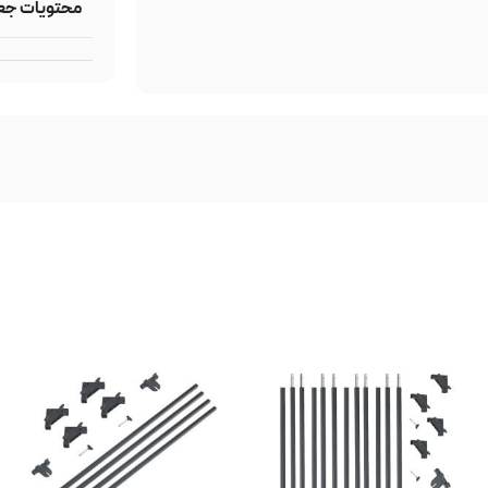
محتویات جع